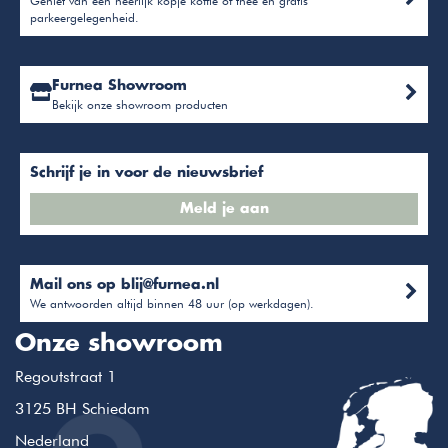
Geniet van een heerlijk kopje koffie of thee en gratis
parkeergelegenheid.
Furnea Showroom
Bekijk onze showroom producten
Schrijf je in voor de nieuwsbrief
Meld je aan
Mail ons op
blij@furnea.nl
We antwoorden altijd binnen 48 uur (op werkdagen).
Onze showroom
Regoutstraat 1
3125 BH Schiedam
Nederland