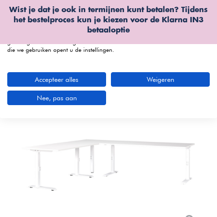
Wist je dat je ook in termijnen kunt betalen? Tijdens
Wij gebruiken cookies
het bestelproces kun je kiezen voor de
Klarna IN3
We kunnen deze plaatsen voor analyse van onze bezoekersgegevens, om
betaaloptie
onze website te verbeteren, gepersonaliseerde inhoud te tonen en om u een
geweldige website-ervaring te bieden. Voor meer informatie over de cookies
die we gebruiken opent u de instellingen.
menu
Accepteer alles
Weigeren
Nee, pas aan