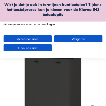
Wist je dat je ook in termijnen kunt betalen? Tijdens
Wij gebruiken cookies
het bestelproces kun je kiezen voor de
Klarna IN3
We kunnen deze plaatsen voor analyse van onze bezoekersgegevens, om
betaaloptie
onze website te verbeteren, gepersonaliseerde inhoud te tonen en om u een
geweldige website-ervaring te bieden. Voor meer informatie over de cookies
die we gebruiken opent u de instellingen.
menu
Accepteer alles
Weigeren
Nee, pas aan