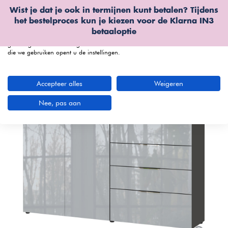
Wist je dat je ook in termijnen kunt betalen? Tijdens
Wij gebruiken cookies
het bestelproces kun je kiezen voor de
Klarna IN3
We kunnen deze plaatsen voor analyse van onze bezoekersgegevens, om
betaaloptie
onze website te verbeteren, gepersonaliseerde inhoud te tonen en om u een
geweldige website-ervaring te bieden. Voor meer informatie over de cookies
die we gebruiken opent u de instellingen.
menu
Accepteer alles
Weigeren
Nee, pas aan