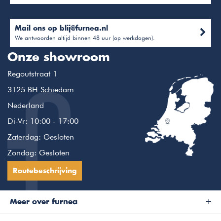
Mail ons op
blij@furnea.nl
We antwoorden altijd binnen 48 uur (op werkdagen).
Onze showroom
Regoutstraat 1
3125 BH Schiedam
Nederland
Di-Vr: 10:00 - 17:00
Zaterdag: Gesloten
Zondag: Gesloten
Routebeschrijving
Meer over furnea