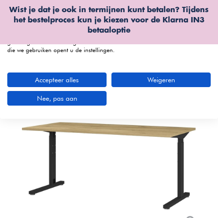
Wist je dat je ook in termijnen kunt betalen? Tijdens
Wij gebruiken cookies
het bestelproces kun je kiezen voor de
Klarna IN3
We kunnen deze plaatsen voor analyse van onze bezoekersgegevens, om
betaaloptie
onze website te verbeteren, gepersonaliseerde inhoud te tonen en om u een
geweldige website-ervaring te bieden. Voor meer informatie over de cookies
die we gebruiken opent u de instellingen.
menu
Accepteer alles
Weigeren
Nee, pas aan