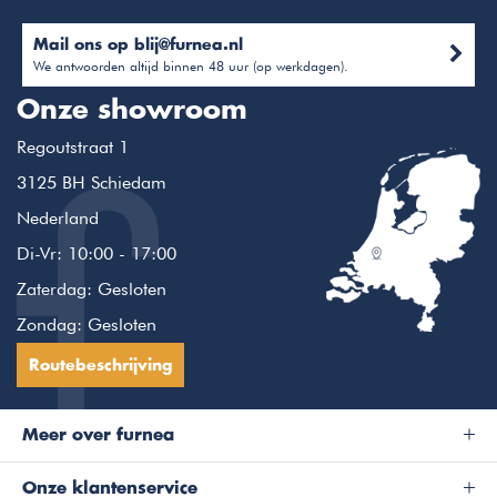
Mail ons op
blij@furnea.nl
We antwoorden altijd binnen 48 uur (op werkdagen).
Onze showroom
Regoutstraat 1
3125 BH Schiedam
Nederland
Di-Vr: 10:00 - 17:00
Zaterdag: Gesloten
Zondag: Gesloten
Routebeschrijving
Meer over furnea
Onze klantenservice