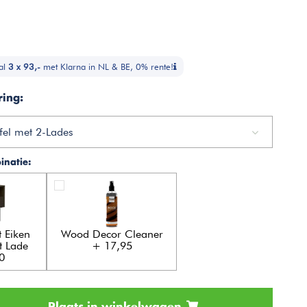
al
3 x 93,-
met Klarna in NL & BE, 0% rente!
ring:
fel met 2-Lades
natie:
 Eiken
Wood Decor Cleaner
t Lade
+ 17,95
0