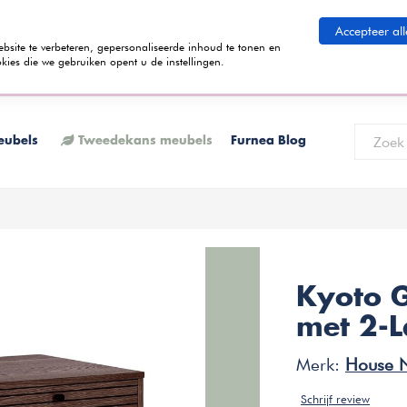
eid betalen
Accepteer all
ite te verbeteren, gepersonaliseerde inhoud te tonen en
kies die we gebruiken opent u de instellingen.
 termijnen kunt betalen? Tijdens het bestelproces kun je kiezen voor de
K
eubels
Tweedekans meubels
Furnea Blog
Kyoto G
met 2-L
Merk:
House 
Schrijf review