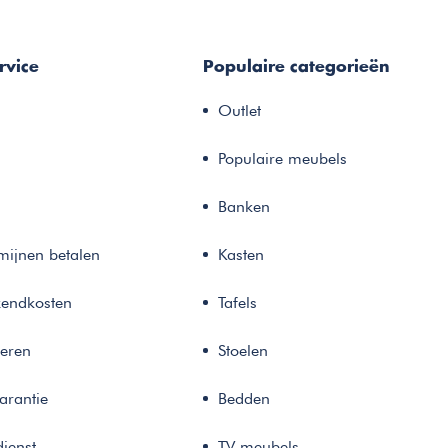
rvice
Populaire categorieën
Outlet
Populaire meubels
Banken
rmijnen betalen
Kasten
zendkosten
Tafels
neren
Stoelen
arantie
Bedden
ienst
TV meubels