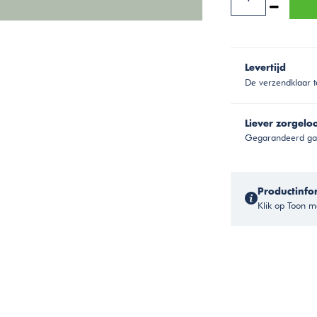
Levertijd
De verzendklaar t
Liever zorgelo
Gegarandeerd gar
Productinfo
Klik op Toon me