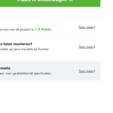
Plaats in winkelwagen
Toon meer
ermijn van dit product is
1-3 Weken
os laten monteren?
Toon meer
antie op jouw meubels bij Furnea
rmatie
Toon meer
er voor gedetailleerde specificaties.