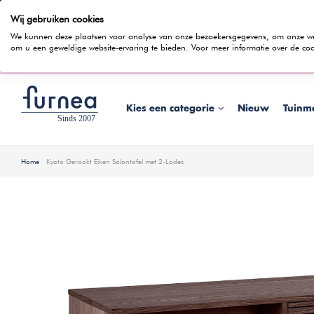
Wij gebruiken cookies
100 dagen bedenktijd
Gratis bezorging
Rentevrij gespr
We kunnen deze plaatsen voor analyse van onze bezoekersgegevens, om onze webs
om u een geweldige website-ervaring te bieden. Voor meer informatie over de coo
Wist je dat je ook in
Kies een categorie
Nieuw
Tuinm
Home
Kyoto Gerookt Eiken Salontafel met 2-Lades