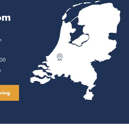
om
m
:00
n
ving