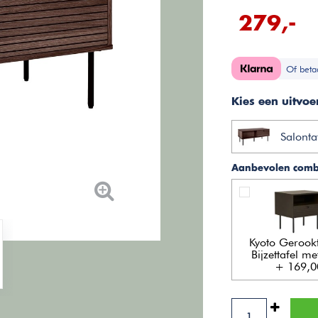
279,-
Of beta
Kies een uitvoe
Salonta
Aanbevolen combi
Kyoto Gerookt
Bijzettafel me
+ 169,0