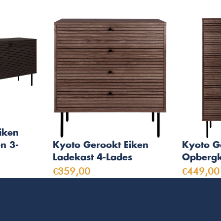
iken
n 3-
Kyoto Gerookt Eiken
Kyoto G
Ladekast 4-Lades
Opbergk
€359,00
€449,00