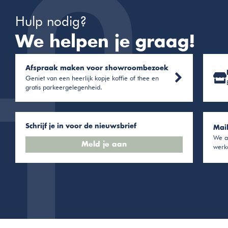
Hulp nodig?
We helpen je graag!
Afspraak maken voor showroombezoek
Geniet van een heerlijk kopje koffie of thee en
gratis parkeergelegenheid.
Schrijf je in voor de nieuwsbrief
Mai
We a
Meld je aan
werk