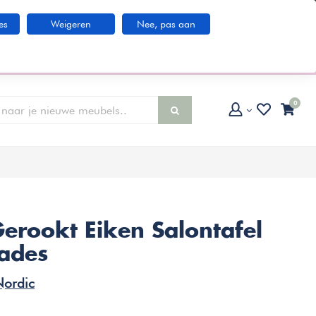
Klantenservice
es
Weigeren
Nee, pas aan
larna IN3 betaaloptie
0
erookt Eiken Salontafel
ades
Nordic