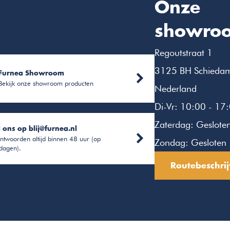
Onze
showro
Regoutstraat 1
3125 BH Schieda
Furnea Showroom
Bekijk onze showroom producten
Nederland
Di-Vr: 10:00 - 17
Zaterdag: Geslote
l ons op
blij@furnea.nl
ntwoorden altijd binnen 48 uur (op
Zondag: Gesloten
dagen).
Routebeschrij