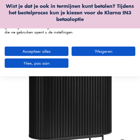
Wist je dat je ook in termijnen kunt betalen? Tijdens
Wij gebruiken cookies
het bestelproces kun je kiezen voor de
Klarna IN3
We kunnen deze plaatsen voor analyse van onze bezoekersgegevens, om
betaaloptie
onze website te verbeteren, gepersonaliseerde inhoud te tonen en om u een
geweldige website-ervaring te bieden. Voor meer informatie over de cookies
die we gebruiken opent u de instellingen.
menu
Accepteer alles
Weigeren
Nee, pas aan