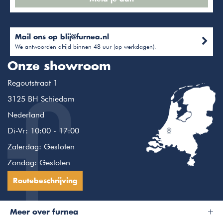
Mail ons op
blij@furnea.nl
We antwoorden altijd binnen 48 uur (op werkdagen).
Onze showroom
Regoutstraat 1
3125 BH Schiedam
Nederland
Di-Vr: 10:00 - 17:00
Zaterdag: Gesloten
Zondag: Gesloten
Routebeschrijving
Meer over furnea