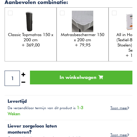
Aanbevolen combinatie:
Classic Topmatras 150 x
Matrasbeschermer 150
All in Hous
200 cm
x 200 cm
(Textiel-Ba
+ 369,00
+ 79,95
Stoelen) 5 
Serv
+ 169
In winkelwagen
Levertijd
1-3
Toon meer
De verzendklaar termijn van dit product is
Weken
Liever zorgeloos laten
monteren?
Toon meer