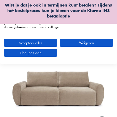
Wist je dat je ook in termijnen kunt betalen? Tijdens
Wij gebruiken cookies
het bestelproces kun je kiezen voor de
Klarna IN3
We kunnen deze plaatsen voor analyse van onze bezoekersgegevens, om
betaaloptie
onze website te verbeteren, gepersonaliseerde inhoud te tonen en om u een
geweldige website-ervaring te bieden. Voor meer informatie over de cookies
die we gebruiken opent u de instellingen.
menu
Accepteer alles
Weigeren
Bekijk productvideo
Nee, pas aan