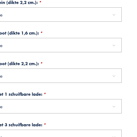
in (dikte 2,2 cm.):
*
e
oot (dikte 1,6 cm.):
*
e
oot (dikte 2,2 cm.):
*
e
t 1 schuifbare lade:
*
e
t 3 schuifbare lade:
*