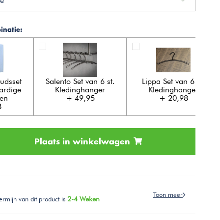
e
natie:
udsset
Salento Set van 6 st.
Lippa Set van 6 st.
ardige
Kledinghanger
Kledinghanger
ten
+ 49,95
+ 20,98
8
Plaats in winkelwagen
Toon meer
ermijn van dit product is
2-4 Weken