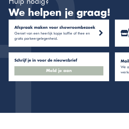
Hulp nodig?
We helpen je graag!
Afspraak maken voor showroombezoek
Geniet van een heerlijk kopje koffie of thee en
gratis parkeergelegenheid.
Schrijf je in voor de nieuwsbrief
Mai
We a
Meld je aan
werk