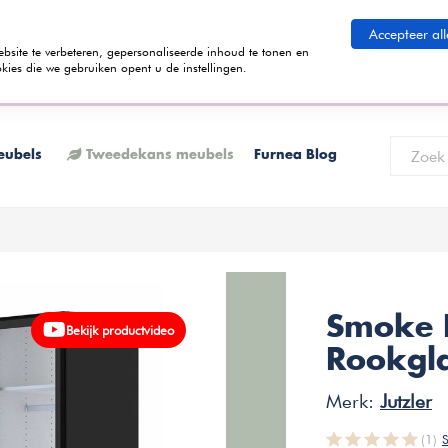
eid betalen
Accepteer all
ite te verbeteren, gepersonaliseerde inhoud te tonen en
kies die we gebruiken opent u de instellingen.
 termijnen kunt betalen? Tijdens het bestelproces kun je kiezen voor de
K
eubels
Tweedekans meubels
Furnea Blog
Smoke 
Bekijk productvideo
Rookgla
Merk:
Jutzler
(1)
S