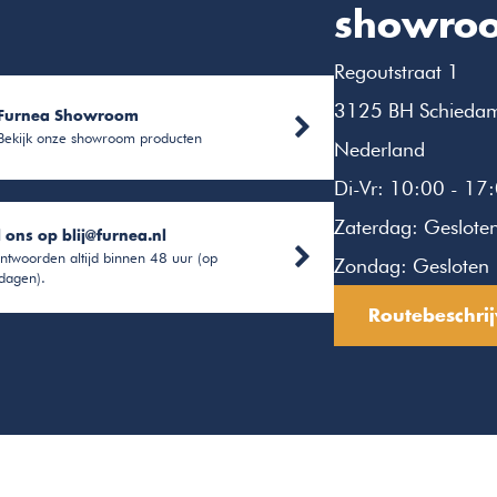
showro
Regoutstraat 1
3125 BH Schieda
Furnea Showroom
Bekijk onze showroom producten
Nederland
Di-Vr: 10:00 - 17
Zaterdag: Geslote
l ons op
blij@furnea.nl
ntwoorden altijd binnen 48 uur (op
Zondag: Gesloten
dagen).
Routebeschrij