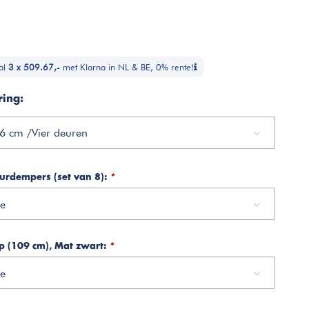
al
3 x 509.67,-
met Klarna in NL & BE, 0% rente!
ring:
6 cm /Vier deuren
urdempers (set van 8):
*
e
ep (109 cm), Mat zwart:
*
e