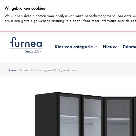
Wij gebruiken cookies
100 dagen bedenktijd
Gratis bezorging
Rentevrij gespr
We kunnen deze plaatsen voor analyse van onze bezoekersgegevens, om onze webs
om u een geweldige website-ervaring te bieden. Voor meer informatie over de coo
Wist je dat je ook in
Kies een categorie
Nieuw
Tuinm
Home
Smoke Hoek Kledingkast Rookglas 4 deurs