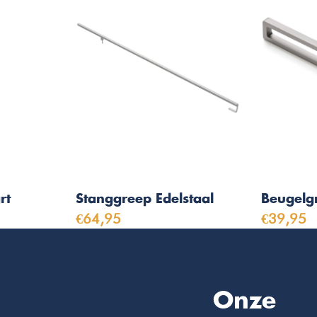
rt
Stanggreep Edelstaal
Beugelgr
€64,95
€39,95
Onze