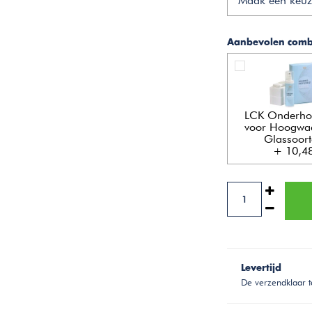
Maak een keuz
Aanbevolen combi
LCK Onderho
voor Hoogwa
Glassoor
+ 10,4
Levertijd
De verzendklaar t