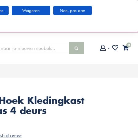
Klantenservice
es
Weigeren
Nee, pas aan
larna IN3 betaaloptie
0
Hoek Kledingkast
s 4 deurs
chrijf review