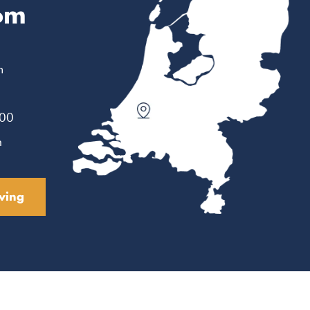
om
m
:00
n
ving