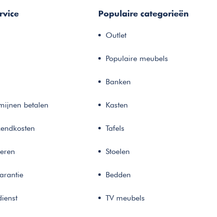
rvice
Populaire categorieën
Outlet
Populaire meubels
Banken
rmijnen betalen
Kasten
zendkosten
Tafels
neren
Stoelen
arantie
Bedden
ienst
TV meubels