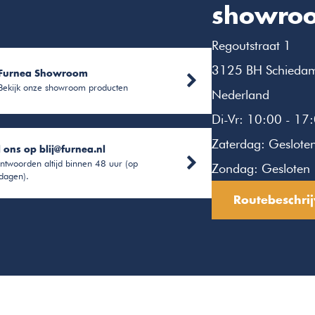
showro
Regoutstraat 1
3125 BH Schieda
Furnea Showroom
Bekijk onze showroom producten
Nederland
Di-Vr: 10:00 - 17
Zaterdag: Geslote
l ons op
blij@furnea.nl
ntwoorden altijd binnen 48 uur (op
Zondag: Gesloten
dagen).
Routebeschrij