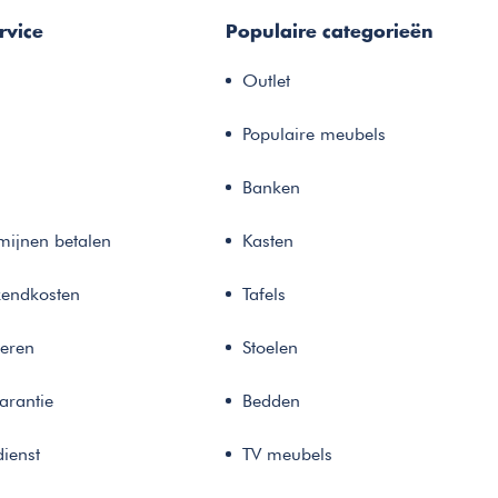
rvice
Populaire categorieën
Outlet
Populaire meubels
Banken
rmijnen betalen
Kasten
zendkosten
Tafels
neren
Stoelen
arantie
Bedden
ienst
TV meubels