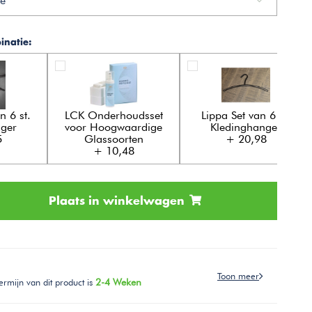
e
natie:
n 6 st.
LCK Onderhoudsset
Lippa Set van 6 st.
nger
voor Hoogwaardige
Kledinghanger
5
Glassoorten
+ 20,98
+ 10,48
Plaats in winkelwagen
Toon meer
ermijn van dit product is
2-4 Weken