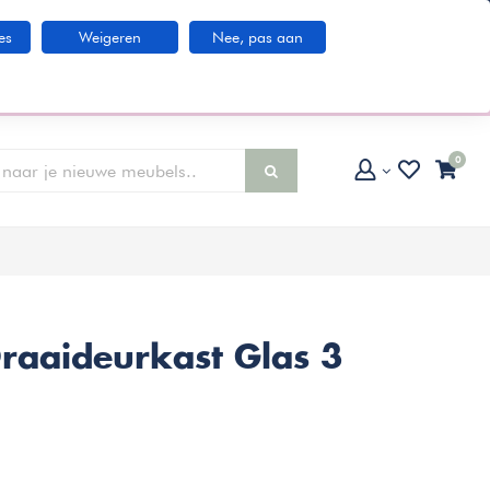
Klantenservice
es
Weigeren
Nee, pas aan
larna IN3 betaaloptie
0
raaideurkast Glas 3