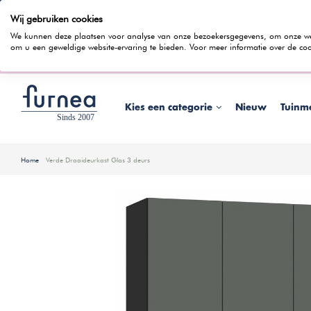
Wij gebruiken cookies
100 dagen bedenktijd
Gratis bezorging
Rentevrij gespr
We kunnen deze plaatsen voor analyse van onze bezoekersgegevens, om onze webs
om u een geweldige website-ervaring te bieden. Voor meer informatie over de coo
Wist je dat je ook in
Kies een categorie
Nieuw
Tuinm
Home
Verde Draaideurkast Glas 3 deurs