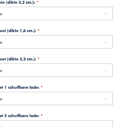
in (dikte 2,2 cm.):
*
e
oot (dikte 1,6 cm.):
*
e
oot (dikte 2,2 cm.):
*
e
t 1 schuifbare lade:
*
e
t 3 schuifbare lade:
*