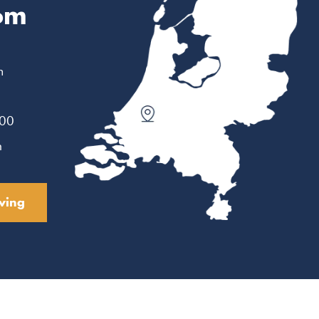
om
m
:00
n
ving