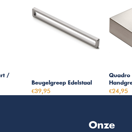
rt /
Quadro 
Beugelgreep Edelstaal
Handgre
€39,95
€24,95
Onze