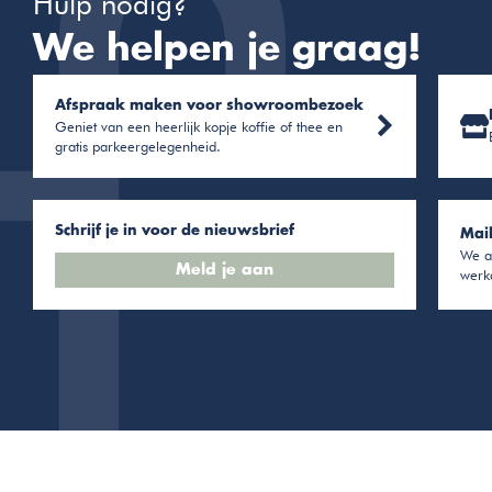
Hulp nodig?
We helpen je graag!
Afspraak maken voor showroombezoek
Geniet van een heerlijk kopje koffie of thee en
gratis parkeergelegenheid.
Schrijf je in voor de nieuwsbrief
Mai
We a
Meld je aan
werk