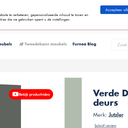
eid betalen
Accepteer all
ite te verbeteren, gepersonaliseerde inhoud te tonen en
kies die we gebruiken opent u de instellingen.
 termijnen kunt betalen? Tijdens het bestelproces kun je kiezen voor de
K
eubels
Tweedekans meubels
Furnea Blog
Verde D
Bekijk productvideo
deurs
Merk:
Jutzler
Schrijf review