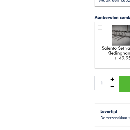
Maak een keuz
Aanbevolen combi
Salento Set va
Kledingha
+ 49,9
Levertijd
De verzendklaar t