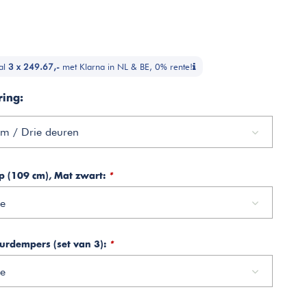
al
3 x 249.67,-
met Klarna in NL & BE, 0% rente!
ring:
m / Drie deuren
ep (109 cm), Mat zwart:
*
e
urdempers (set van 3):
*
e