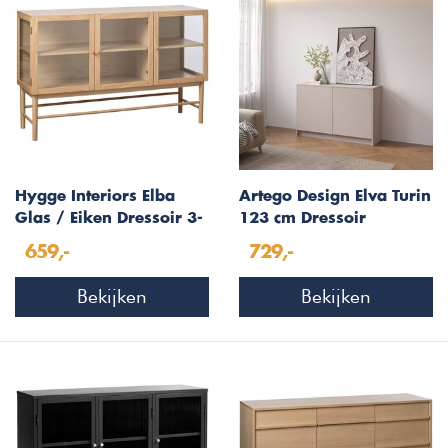
Hygge Interiors Elba
Artego Design Elva Turin
Glas / Eiken Dressoir 3-
123 cm Dressoir
Deuren
Cashmere
659,-
729,-
Bekijken
Bekijken