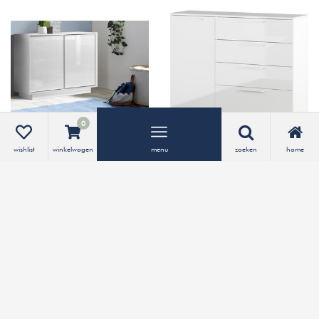
0
wishlist
winkelwagen
menu
zoeken
home
Benvenuto Design Ice
Germania Sunnyvale
Dressoir 2-Deurs Wit
Dressoir Hoogglans Wit
Hoogglans
259,-
669,-
Bekijken
Bekijken