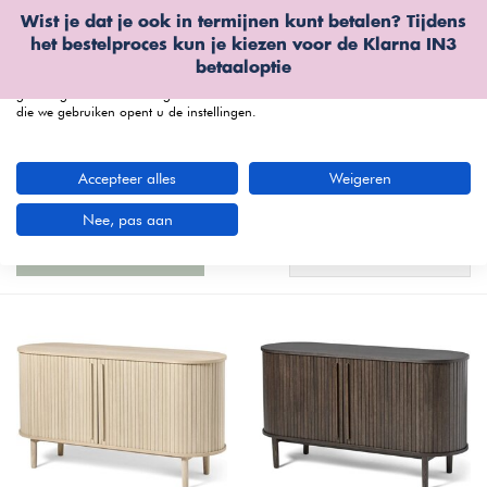
Wist je dat je ook in termijnen kunt betalen? Tijdens
Wij gebruiken cookies
het bestelproces kun je kiezen voor de
Klarna IN3
We kunnen deze plaatsen voor analyse van onze bezoekersgegevens, om
betaaloptie
onze website te verbeteren, gepersonaliseerde inhoud te tonen en om u een
geweldige website-ervaring te bieden. Voor meer informatie over de cookies
die we gebruiken opent u de instellingen.
menu
Accepteer alles
Weigeren
Kleine en stijlvolle dressoirs en
opbergkasten bij Furnea
(70 artikelen)
Nee, pas aan
Nieuwste producten
Filters