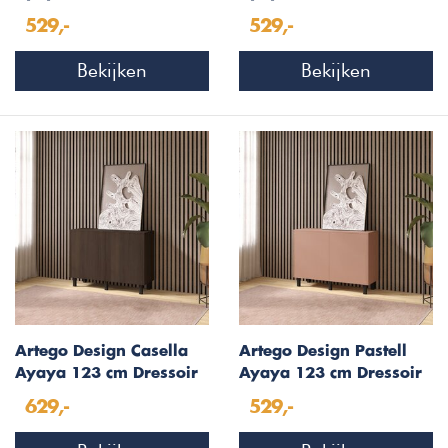
Oxydrood
Eucalyptus
529,-
529,-
Bekijken
Bekijken
Artego Design Casella
Artego Design Pastell
Ayaya 123 cm Dressoir
Ayaya 123 cm Dressoir
Donkerbruin
Abrikoos
629,-
529,-