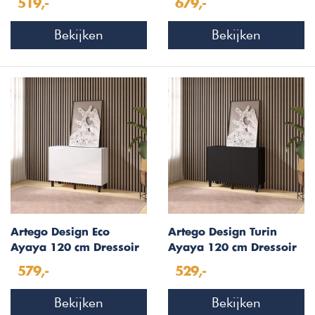
519,-
679,-
Dressoir 3-Deuren
Bekijken
Bekijken
Artego Design Eco
Artego Design Turin
Ayaya 120 cm Dressoir
Ayaya 120 cm Dressoir
Hoogglans Alpine Wit
Zwart
579,-
529,-
Bekijken
Bekijken