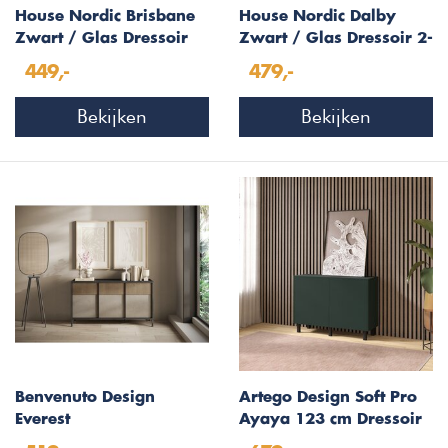
House Nordic Brisbane
House Nordic Dalby
Zwart / Glas Dressoir
Zwart / Glas Dressoir 2-
W140 cm
Deuren 3-Lades
449,-
479,-
Bekijken
Bekijken
Benvenuto Design
Artego Design Soft Pro
Everest
Ayaya 123 cm Dressoir
Lava/Argilla/Mercure
Groen