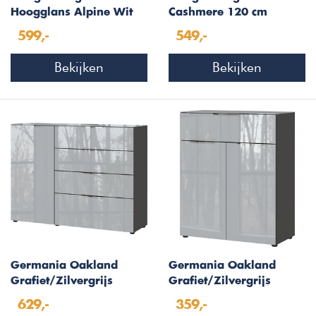
Hoogglans Alpine Wit
Cashmere 120 cm
120 cm Zwevend
Zwevend Dressoir
599,-
549,-
Dressoir
Bekijken
Bekijken
Germania Oakland
Germania Oakland
Grafiet/Zilvergrijs
Grafiet/Zilvergrijs
Dressoir 1-Deur 4-Lades
Opbergkast
629,-
359,-