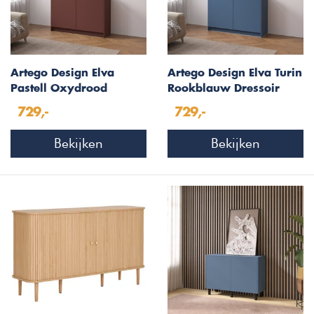
Artego Design Elva
Artego Design Elva Turin
Pastell Oxydrood
Rookblauw Dressoir
Dressoir 123 cm
123 cm
729,-
729,-
Bekijken
Bekijken