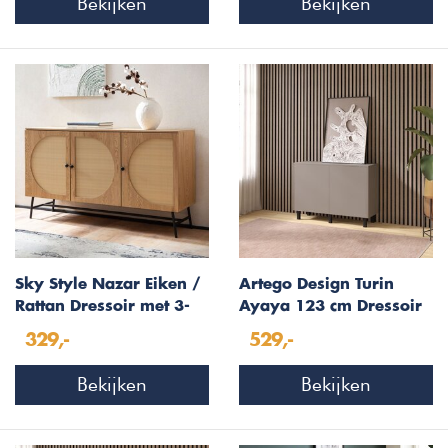
Bekijken
Bekijken
Sky Style Nazar Eiken /
Artego Design Turin
Rattan Dressoir met 3-
Ayaya 123 cm Dressoir
Deuren
Taupe
329,-
529,-
Bekijken
Bekijken