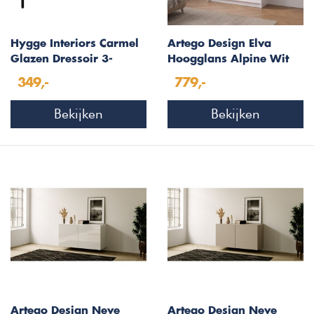
Hygge Interiors Carmel
Artego Design Elva
Glazen Dressoir 3-
Hoogglans Alpine Wit
Deuren Hoge Poten
123 cm Dressoir
349,-
779,-
Zwart
Bekijken
Bekijken
Artego Design Neve
Artego Design Neve