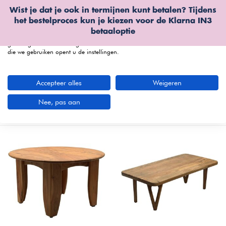
Wist je dat je ook in termijnen kunt betalen? Tijdens
Wij gebruiken cookies
het bestelproces kun je kiezen voor de
Klarna IN3
We kunnen deze plaatsen voor analyse van onze bezoekersgegevens, om
betaaloptie
onze website te verbeteren, gepersonaliseerde inhoud te tonen en om u een
geweldige website-ervaring te bieden. Voor meer informatie over de cookies
die we gebruiken opent u de instellingen.
menu
Accepteer alles
Weigeren
Landelijke salontafels
(14 artikelen)
Nee, pas aan
Nieuwste producten
Filters