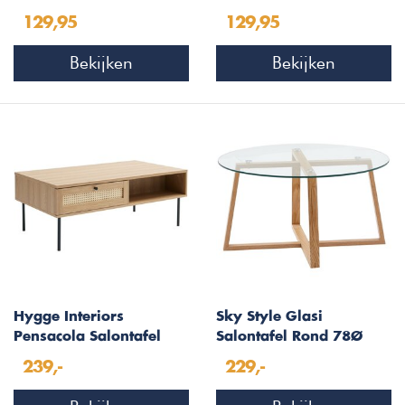
Acaciahout Ø60 cm
Massief Acaciahout
129,95
129,95
Bekijken
Bekijken
Hygge Interiors
Sky Style Glasi
Pensacola Salontafel
Salontafel Rond 78Ø
Naturel
239,-
229,-