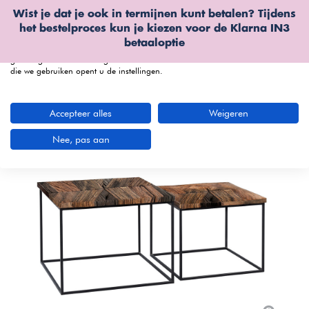
Wist je dat je ook in termijnen kunt betalen? Tijdens
Wij gebruiken cookies
het bestelproces kun je kiezen voor de
Klarna IN3
We kunnen deze plaatsen voor analyse van onze bezoekersgegevens, om
betaaloptie
onze website te verbeteren, gepersonaliseerde inhoud te tonen en om u een
geweldige website-ervaring te bieden. Voor meer informatie over de cookies
die we gebruiken opent u de instellingen.
menu
Accepteer alles
Weigeren
-80%
Nee, pas aan