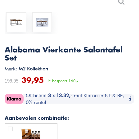
Alabama Vierkante Salontafel
Set
Merk:
M2 Kollektion
39,95
199,95
Je bespaart
160,-
Of betaal
3 x 13.32,-
met Klarna in NL & BE,
0% rente!
Aanbevolen combinatie: