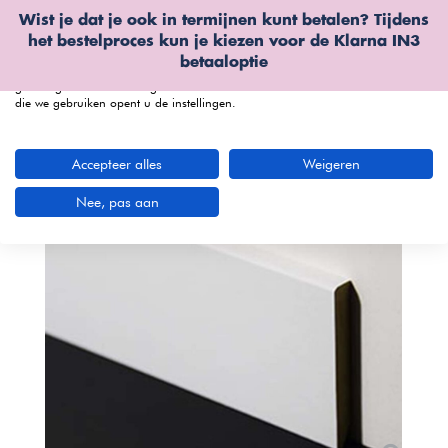
Wist je dat je ook in termijnen kunt betalen? Tijdens
Wij gebruiken cookies
het bestelproces kun je kiezen voor de
Klarna IN3
We kunnen deze plaatsen voor analyse van onze bezoekersgegevens, om
betaaloptie
onze website te verbeteren, gepersonaliseerde inhoud te tonen en om u een
geweldige website-ervaring te bieden. Voor meer informatie over de cookies
die we gebruiken opent u de instellingen.
menu
Accepteer alles
Weigeren
Nee, pas aan