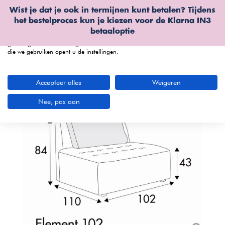
Wist je dat je ook in termijnen kunt betalen? Tijdens
Wij gebruiken cookies
het bestelproces kun je kiezen voor de
Klarna IN3
We kunnen deze plaatsen voor analyse van onze bezoekersgegevens, om
betaaloptie
onze website te verbeteren, gepersonaliseerde inhoud te tonen en om u een
geweldige website-ervaring te bieden. Voor meer informatie over de cookies
die we gebruiken opent u de instellingen.
menu
Accepteer alles
Weigeren
Bekijk productvideo
Nee, pas aan