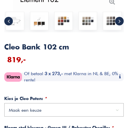
Cleo Bank 102 cm
819,-
Of betaal
3 x 273,-
met Klarna in NL & BE, 0%
rente!
Kies je Cleo Poten:
*
Maak een keuze
Bloom stof kleuren - Groep III / Polyester Chenille:
*