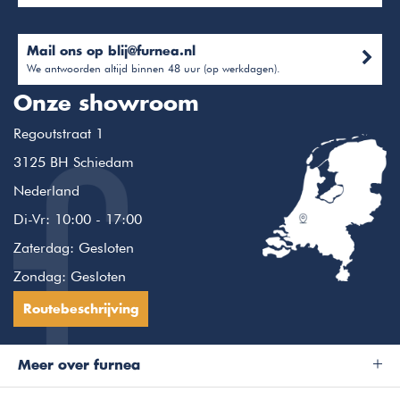
Mail ons op
blij@furnea.nl
We antwoorden altijd binnen 48 uur (op werkdagen).
Onze showroom
Regoutstraat 1
3125 BH Schiedam
Nederland
Di-Vr: 10:00 - 17:00
Zaterdag: Gesloten
Zondag: Gesloten
Routebeschrijving
Meer over furnea