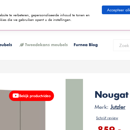
eid betalen
Accepteer all
ite te verbeteren, gepersonaliseerde inhoud te tonen en
kies die we gebruiken opent u de instellingen.
 termijnen kunt betalen? Tijdens het bestelproces kun je kiezen voor de
K
eubels
Tweedekans meubels
Furnea Blog
Nougat 
Bekijk productvideo
Merk:
Jutzler
Schrijf review