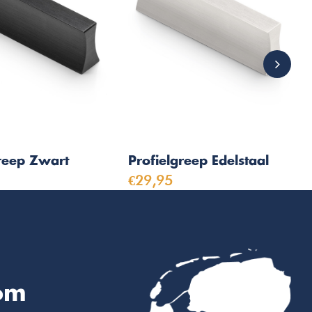
greep Zwart
Profielgreep Edelstaal
€29,95
om