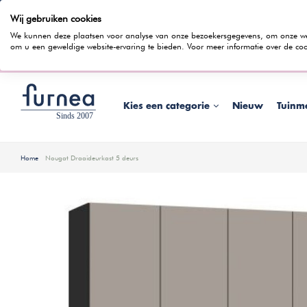
Wij gebruiken cookies
100 dagen bedenktijd
Gratis bezorging
Rentevrij gespr
We kunnen deze plaatsen voor analyse van onze bezoekersgegevens, om onze webs
om u een geweldige website-ervaring te bieden. Voor meer informatie over de coo
Wist je dat je ook in
Kies een categorie
Nieuw
Tuinm
Home
Nougat Draaideurkast 5 deurs