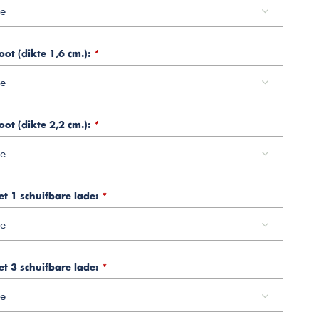
e
oot (dikte 1,6 cm.):
*
e
oot (dikte 2,2 cm.):
*
e
t 1 schuifbare lade:
*
e
t 3 schuifbare lade:
*
e