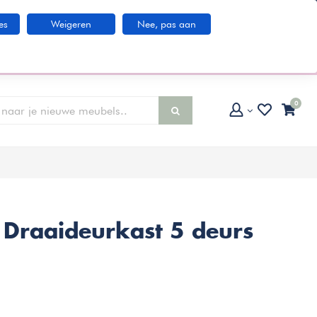
Klantenservice
es
Weigeren
Nee, pas aan
larna IN3 betaaloptie
0
Draaideurkast 5 deurs