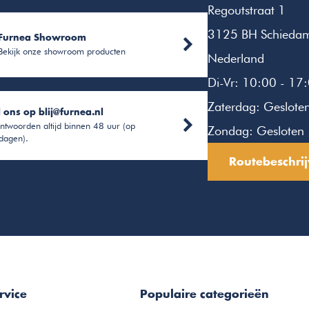
Regoutstraat 1
3125 BH Schieda
Furnea Showroom
Bekijk onze showroom producten
Nederland
Di-Vr: 10:00 - 17
Zaterdag: Geslote
l ons op
blij@furnea.nl
ntwoorden altijd binnen 48 uur (op
Zondag: Gesloten
dagen).
Routebeschrij
rvice
Populaire categorieën