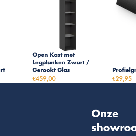
Open Kast met
Legplanken Zwart /
rt
Gerookt Glas
Profiel
€459,00
€29,95
Onze
showro