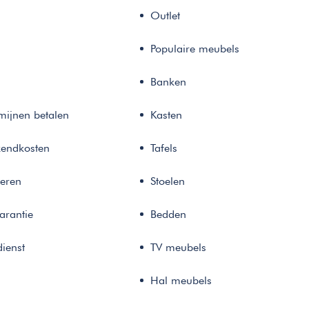
Outlet
Populaire meubels
Banken
rmijnen betalen
Kasten
zendkosten
Tafels
neren
Stoelen
arantie
Bedden
ienst
TV meubels
Hal meubels