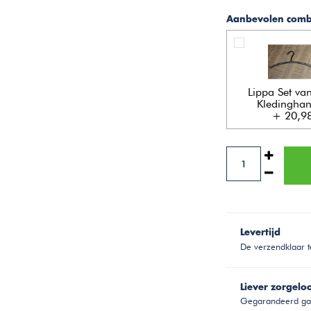
Aanbevolen combi
Lippa Set van
Kledingha
+ 20,9
Levertijd
De verzendklaar t
Liever zorgelo
Gegarandeerd gar