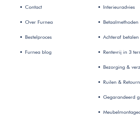
Contact
Interieuradvies
Over Furnea
Betaalmethoden
Bestelproces
Achteraf betalen
Furnea blog
Rentevrij in 3 te
Bezorging & ver
Ruilen & Retour
Gegarandeerd g
Meubelmontaged