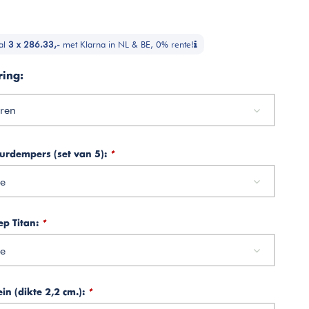
al
3 x 286.33,-
met Klarna in NL & BE, 0% rente!
ring:
uren
urdempers (set van 5):
*
e
ep Titan:
*
e
in (dikte 2,2 cm.):
*