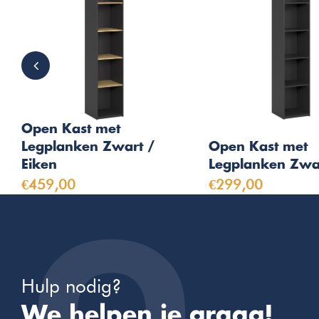
Open Kast met
Legplanken Zwart /
Open Kast met
Eiken
Legplanken Zwa
€459,00
€299,00
Hulp nodig?
We helpen je graag!