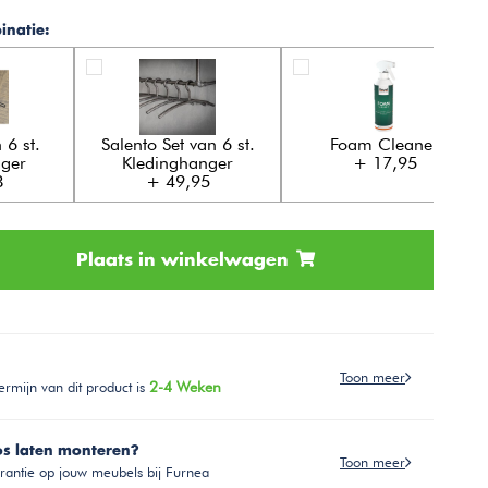
natie:
 6 st.
Salento Set van 6 st.
Foam Cleaner
nger
Kledinghanger
+ 17,95
8
+ 49,95
Plaats in winkelwagen
Toon meer
ermijn van dit product is
2-4 Weken
os laten monteren?
Toon meer
antie op jouw meubels bij Furnea