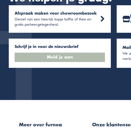
Afspraak maken voor showroombezoek
Geniet van een heerlijk kopje koffie of thee en
gratis parkeergelegenheid.
Schrijf je in voor de nieuwsbrief
Mai
We a
Meld je aan
werk
Meer over furnea
Onze klantense