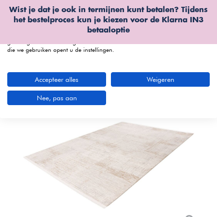
Wist je dat je ook in termijnen kunt betalen? Tijdens
Wij gebruiken cookies
het bestelproces kun je kiezen voor de
Klarna IN3
We kunnen deze plaatsen voor analyse van onze bezoekersgegevens, om
betaaloptie
onze website te verbeteren, gepersonaliseerde inhoud te tonen en om u een
geweldige website-ervaring te bieden. Voor meer informatie over de cookies
die we gebruiken opent u de instellingen.
menu
Accepteer alles
Weigeren
Nee, pas aan