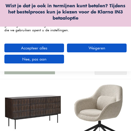
Wist je dat je ook in termijnen kunt betalen? Tijdens
Wij gebruiken cookies
het bestelproces kun je kiezen voor de
Klarna IN3
We kunnen deze plaatsen voor analyse van onze bezoekersgegevens, om
betaaloptie
onze website te verbeteren, gepersonaliseerde inhoud te tonen en om u een
geweldige website-ervaring te bieden. Voor meer informatie over de cookies
die we gebruiken opent u de instellingen.
menu
Accepteer alles
Weigeren
Een harmonieus en modern interieur
(4
artikelen)
Nee, pas aan
Standaard
Filters