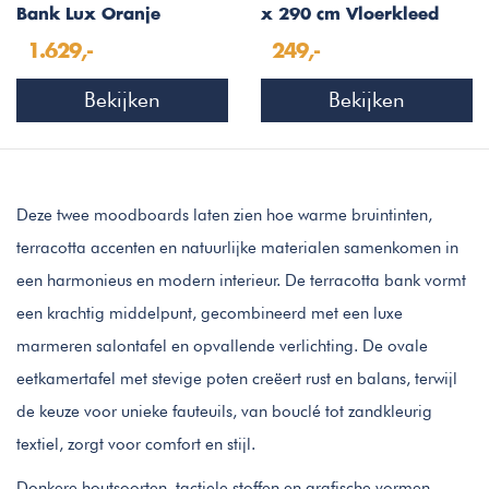
Bank Lux Oranje
x 290 cm Vloerkleed
Corduroy
Taupe 504
1.629,-
249,-
Bekijken
Bekijken
Deze twee moodboards laten zien hoe warme bruintinten,
terracotta accenten en natuurlijke materialen samenkomen in
een harmonieus en modern interieur. De terracotta bank vormt
een krachtig middelpunt, gecombineerd met een luxe
marmeren salontafel en opvallende verlichting. De ovale
eetkamertafel met stevige poten creëert rust en balans, terwijl
de keuze voor unieke fauteuils, van bouclé tot zandkleurig
textiel, zorgt voor comfort en stijl.
Donkere houtsoorten, tactiele stoffen en grafische vormen