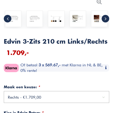
Edvin 3-Zits 210 cm Links/Rechts
1.709,-
Of betaal
3 x 569.67,-
met Klarna in NL & BE,
0% rente!
Maak een keuze:
*
Rechts - €1.709,00
Kies je Edvin Poten:
*