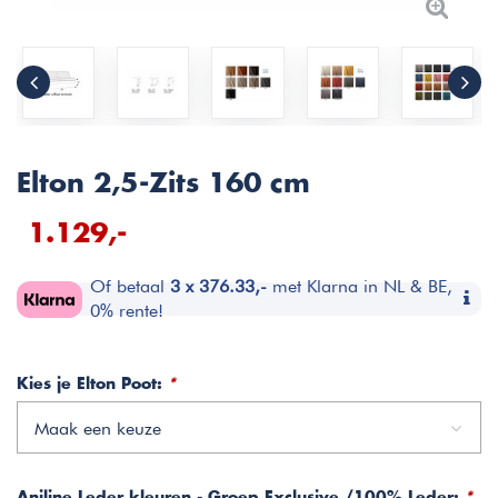
Elton 2,5-Zits 160 cm
1.129,-
Of betaal
3 x 376.33,-
met Klarna in NL & BE,
0% rente!
Kies je Elton Poot:
*
Maak een keuze
Aniline Leder kleuren - Groep Exclusive /100% Leder:
*