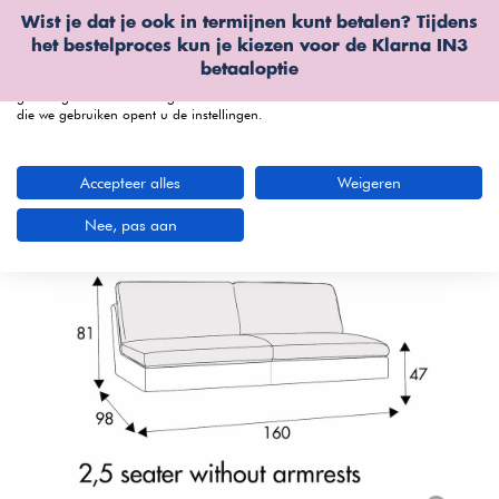
Wist je dat je ook in termijnen kunt betalen? Tijdens
Wij gebruiken cookies
het bestelproces kun je kiezen voor de
Klarna IN3
We kunnen deze plaatsen voor analyse van onze bezoekersgegevens, om
betaaloptie
onze website te verbeteren, gepersonaliseerde inhoud te tonen en om u een
geweldige website-ervaring te bieden. Voor meer informatie over de cookies
die we gebruiken opent u de instellingen.
menu
Accepteer alles
Weigeren
Bekijk productvideo
Nee, pas aan