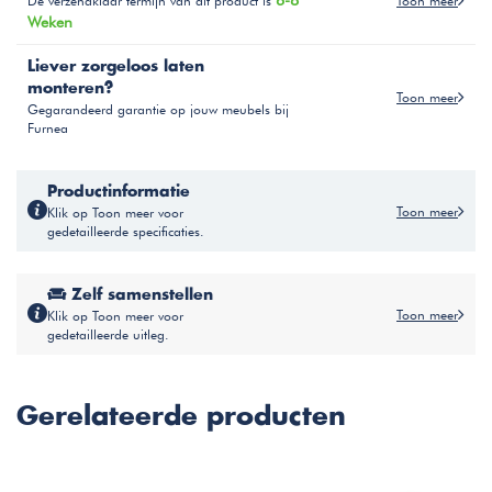
6-8
Toon meer
De verzendklaar termijn van dit product is
Weken
Liever zorgeloos laten
monteren?
Toon meer
Gegarandeerd garantie op jouw meubels bij
Furnea
Productinformatie
Toon meer
Klik op Toon meer voor
gedetailleerde specificaties.
Zelf samenstellen
Toon meer
Klik op Toon meer voor
gedetailleerde uitleg.
Gerelateerde producten