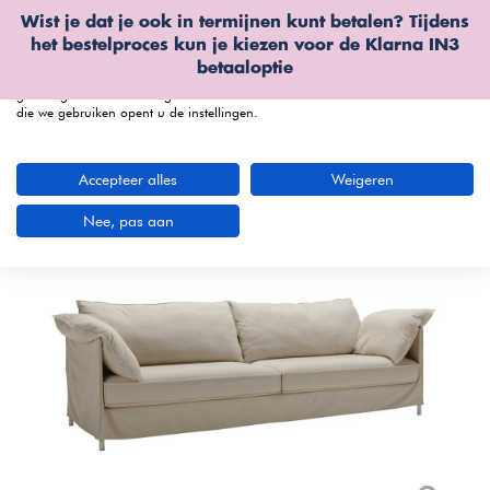
Wist je dat je ook in termijnen kunt betalen? Tijdens
Wij gebruiken cookies
het bestelproces kun je kiezen voor de
Klarna IN3
We kunnen deze plaatsen voor analyse van onze bezoekersgegevens, om
betaaloptie
onze website te verbeteren, gepersonaliseerde inhoud te tonen en om u een
geweldige website-ervaring te bieden. Voor meer informatie over de cookies
die we gebruiken opent u de instellingen.
menu
Accepteer alles
Weigeren
Bekijk productvideo
Nee, pas aan