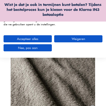
Wist je dat je ook in termijnen kunt betalen? Tijdens
Wij gebruiken cookies
het bestelproces kun je kiezen voor de
Klarna IN3
We kunnen deze plaatsen voor analyse van onze bezoekersgegevens, om
betaaloptie
onze website te verbeteren, gepersonaliseerde inhoud te tonen en om u een
geweldige website-ervaring te bieden. Voor meer informatie over de cookies
die we gebruiken opent u de instellingen.
menu
Accepteer alles
Weigeren
Nee, pas aan