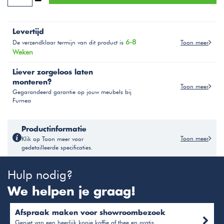
Levertijd
6-8
Toon meer
De verzendklaar termijn van dit product is
Weken
Liever zorgeloos laten
monteren?
Toon meer
Gegarandeerd garantie op jouw meubels bij
Furnea
Productinformatie
Toon meer
Klik op Toon meer voor
gedetailleerde specificaties.
Hulp nodig?
We helpen je graag!
Afspraak maken voor showroombezoek
Geniet van een heerlijk kopje koffie of thee en gratis