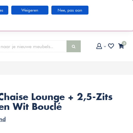
Klantenservice
es
Weigeren
Nee, pas aan
larna IN3 betaaloptie
0
Chaise Lounge + 2,5-Zits
n Wit Bouclé
nd