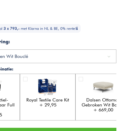
al
3 x 793,-
met Klarna in NL & BE, 0% rente!
ring:
en Wit Bouclé
natie:
tiel-
Royal Textile Care Kit
Dalsen Ottoman
ar Full
+ 29,95
Gebroken Wit Bouclé
+ 669,00
5