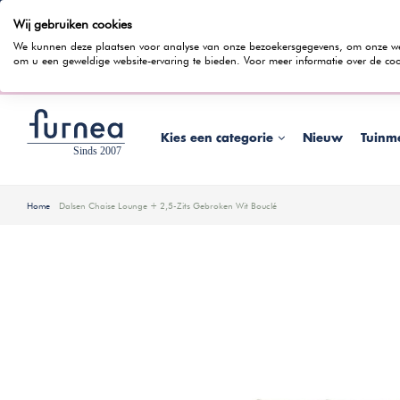
Wij gebruiken cookies
100 dagen bedenktijd
Gratis bezorging
Rentevrij gespr
We kunnen deze plaatsen voor analyse van onze bezoekersgegevens, om onze webs
om u een geweldige website-ervaring te bieden. Voor meer informatie over de coo
Wist je dat je ook in
Kies een categorie
Nieuw
Tuinm
Home
Dalsen Chaise Lounge + 2,5-Zits Gebroken Wit Bouclé