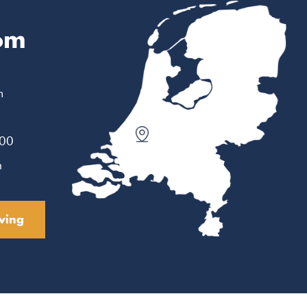
om
m
:00
n
ving