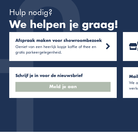
Hulp nodig?
We helpen je graag!
Afspraak maken voor showroombezoek
Geniet van een heerlijk kopje koffie of thee en
gratis parkeergelegenheid.
Schrijf je in voor de nieuwsbrief
Mai
We a
Meld je aan
werk