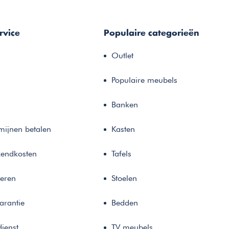
rvice
Populaire categorieën
Outlet
Populaire meubels
Banken
rmijnen betalen
Kasten
zendkosten
Tafels
neren
Stoelen
arantie
Bedden
ienst
TV meubels