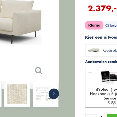
2.379,-
Of beta
Kies een uitvoe
Gebrok
Aanbevolen combi
iProteqt (Tex
Hoekbank) 5 ja
Service
+ 199,9