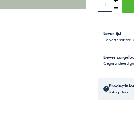
Levertijd
De verzendklaar t
Liever zorgelo
Gegarandeerd gar
Productinfo
Klik op Toon me