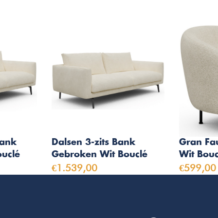
Bank
Dalsen 3-zits Bank
Gran Fa
uclé
Gebroken Wit Bouclé
Wit Bouc
€1.539,00
€599,00