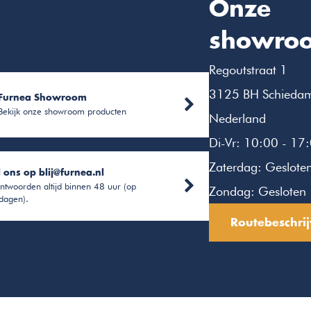
Onze
showro
Regoutstraat 1
3125 BH Schieda
Furnea Showroom
Bekijk onze showroom producten
Nederland
Di-Vr: 10:00 - 17
Zaterdag: Geslote
l ons op
blij@furnea.nl
ntwoorden altijd binnen 48 uur (op
Zondag: Gesloten
dagen).
Routebeschrij