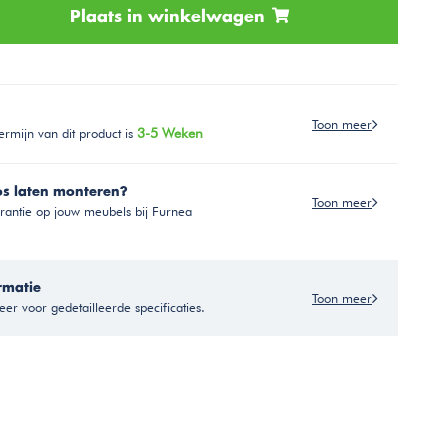
Plaats in winkelwagen
Toon meer
ermijn van dit product is
3-5 Weken
os laten monteren?
Toon meer
antie op jouw meubels bij Furnea
rmatie
Toon meer
er voor gedetailleerde specificaties.