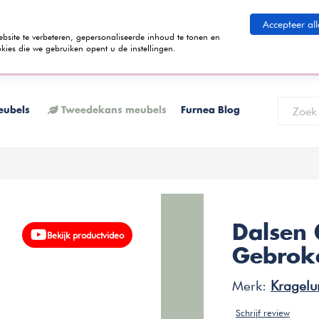
eid betalen
Accepteer all
ite te verbeteren, gepersonaliseerde inhoud te tonen en
kies die we gebruiken opent u de instellingen.
 termijnen kunt betalen? Tijdens het bestelproces kun je kiezen voor de
K
eubels
Tweedekans meubels
Furnea Blog
Dalsen 
Bekijk productvideo
Gebroke
Merk:
Kragelu
Schrijf review