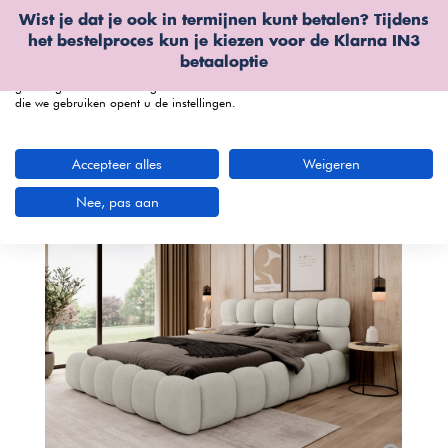
Wist je dat je ook in termijnen kunt betalen? Tijdens
Wij gebruiken cookies
het bestelproces kun je kiezen voor de
Klarna IN3
We kunnen deze plaatsen voor analyse van onze bezoekersgegevens, om
betaaloptie
onze website te verbeteren, gepersonaliseerde inhoud te tonen en om u een
geweldige website-ervaring te bieden. Voor meer informatie over de cookies
die we gebruiken opent u de instellingen.
menu
Accepteer alles
Weigeren
Bekijk productvideo
Nee, pas aan