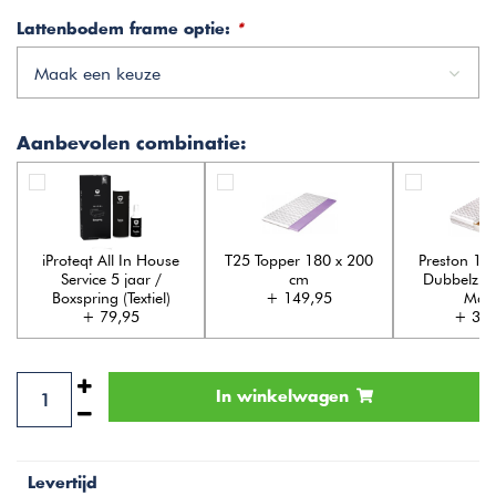
Lattenbodem frame optie:
*
Maak een keuze
Aanbevolen combinatie:
iProteqt All In House
T25 Topper 180 x 200
Preston 18
Service 5 jaar /
cm
Dubbelzijd
Boxspring (Textiel)
+ 149,95
Matr
+ 79,95
+ 349
In winkelwagen
Levertijd