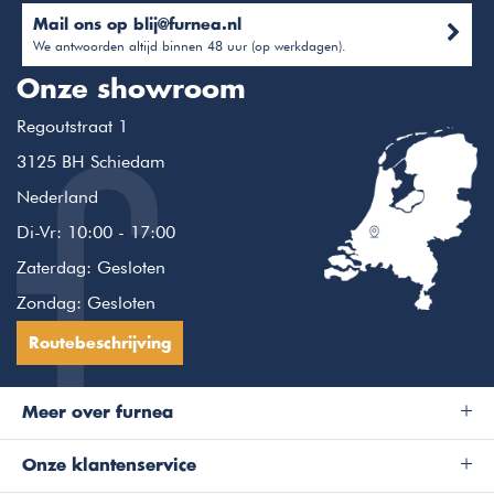
Mail ons op
blij@furnea.nl
We antwoorden altijd binnen 48 uur (op werkdagen).
Onze showroom
Regoutstraat 1
3125 BH Schiedam
Nederland
Di-Vr: 10:00 - 17:00
Zaterdag: Gesloten
Zondag: Gesloten
Routebeschrijving
Meer over furnea
Onze klantenservice