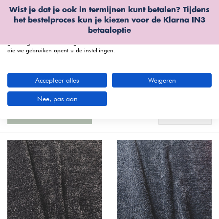
Wist je dat je ook in termijnen kunt betalen? Tijdens
Wij gebruiken cookies
het bestelproces kun je kiezen voor de
Klarna IN3
We kunnen deze plaatsen voor analyse van onze bezoekersgegevens, om
betaaloptie
onze website te verbeteren, gepersonaliseerde inhoud te tonen en om u een
geweldige website-ervaring te bieden. Voor meer informatie over de cookies
die we gebruiken opent u de instellingen.
menu
Accepteer alles
Weigeren
Bestel je SITS Sky stofstalen bij Furnea
(7
artikelen)
Nee, pas aan
Standaard
Filters