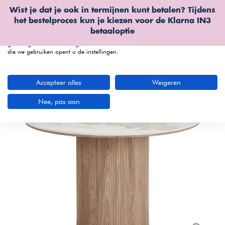
Wist je dat je ook in termijnen kunt betalen? Tijdens
Wij gebruiken cookies
het bestelproces kun je kiezen voor de
Klarna IN3
We kunnen deze plaatsen voor analyse van onze bezoekersgegevens, om
betaaloptie
onze website te verbeteren, gepersonaliseerde inhoud te tonen en om u een
geweldige website-ervaring te bieden. Voor meer informatie over de cookies
die we gebruiken opent u de instellingen.
menu
Accepteer alles
Weigeren
Nee, pas aan