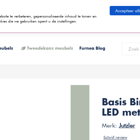
eid betalen
Accepteer all
ite te verbeteren, gepersonaliseerde inhoud te tonen en
kies die we gebruiken opent u de instellingen.
 termijnen kunt betalen? Tijdens het bestelproces kun je kiezen voor de
K
eubels
Tweedekans meubels
Furnea Blog
Basis B
LED met
Merk:
Jutzler
Schrijf review