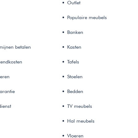
Outlet
Populaire meubels
Banken
rmijnen betalen
Kasten
zendkosten
Tafels
neren
Stoelen
arantie
Bedden
ienst
TV meubels
Hal meubels
Vloeren