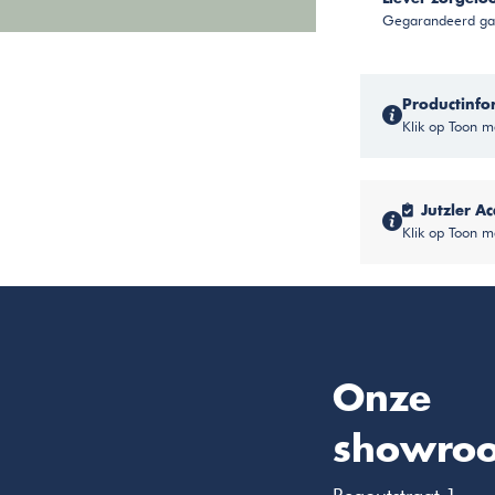
Gegarandeerd gar
Productinfo
Klik op Toon me
Jutzler Ac
Klik op Toon m
Onze
showro