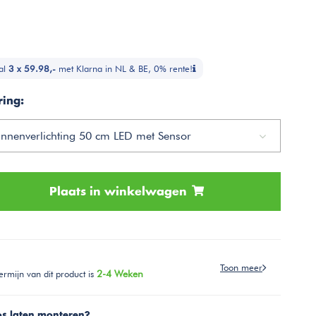
al
3 x 59.98,-
met Klarna in NL & BE, 0% rente!
ring:
innenverlichting 50 cm LED met Sensor
Plaats in winkelwagen
Toon meer
ermijn van dit product is
2-4 Weken
os laten monteren?