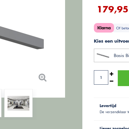
179,95
Of beta
Kies een uitvoe
Basis B
Levertijd
De verzendklaar t
Liever zorgelo