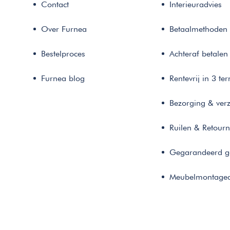
Contact
Interieuradvies
Over Furnea
Betaalmethoden
Bestelproces
Achteraf betalen
Furnea blog
Rentevrij in 3 te
Bezorging & ver
Ruilen & Retour
Gegarandeerd g
Meubelmontaged