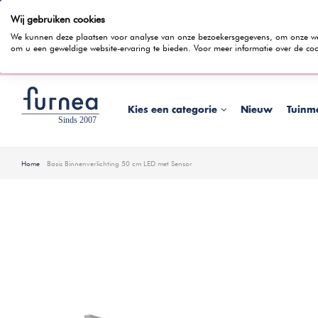
Wij gebruiken cookies
100 dagen bedenktijd
Gratis bezorging
Rentevrij gespr
We kunnen deze plaatsen voor analyse van onze bezoekersgegevens, om onze webs
om u een geweldige website-ervaring te bieden. Voor meer informatie over de coo
Wist je dat je ook in
Kies een categorie
Nieuw
Tuinm
Home
Basis Binnenverlichting 50 cm LED met Sensor