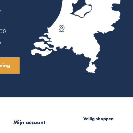
m
:00
n
ving
Veilig shoppen
Mijn account