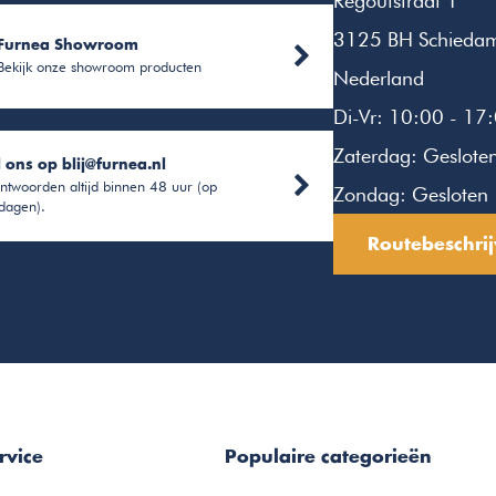
Regoutstraat 1
3125 BH Schieda
Furnea Showroom
Bekijk onze showroom producten
Nederland
Di-Vr: 10:00 - 17
Zaterdag: Geslote
l ons op
blij@furnea.nl
ntwoorden altijd binnen 48 uur (op
Zondag: Gesloten
dagen).
Routebeschrij
rvice
Populaire categorieën