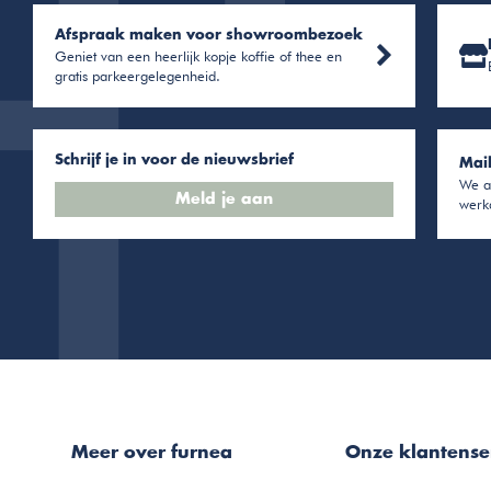
Afspraak maken voor showroombezoek
Geniet van een heerlijk kopje koffie of thee en
gratis parkeergelegenheid.
Schrijf je in voor de nieuwsbrief
Mai
We a
Meld je aan
werk
Meer over furnea
Onze klantense