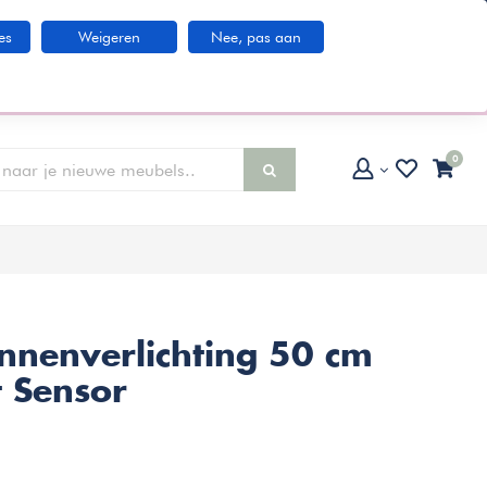
Klantenservice
es
Weigeren
Nee, pas aan
larna IN3 betaaloptie
0
innenverlichting 50 cm
 Sensor