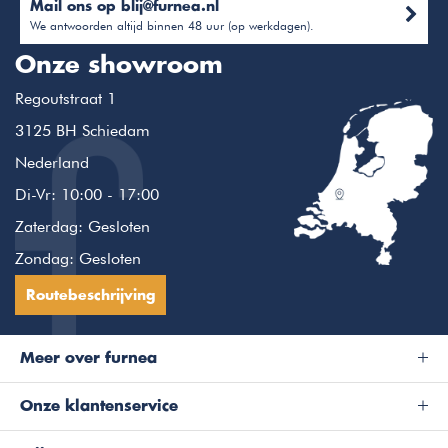
Mail ons op
blij@furnea.nl
We antwoorden altijd binnen 48 uur (op werkdagen).
Onze showroom
Regoutstraat 1
3125 BH Schiedam
Nederland
Di-Vr: 10:00 - 17:00
Zaterdag: Gesloten
Zondag: Gesloten
Routebeschrijving
Meer over furnea
Onze klantenservice