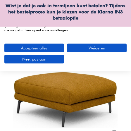
Wist je dat je ook in termijnen kunt betalen? Tijdens
Wij gebruiken cookies
het bestelproces kun je kiezen voor de
Klarna IN3
We kunnen deze plaatsen voor analyse van onze bezoekersgegevens, om
betaaloptie
onze website te verbeteren, gepersonaliseerde inhoud te tonen en om u een
geweldige website-ervaring te bieden. Voor meer informatie over de cookies
die we gebruiken opent u de instellingen.
menu
Accepteer alles
Weigeren
Bekijk productvideo
Nee, pas aan