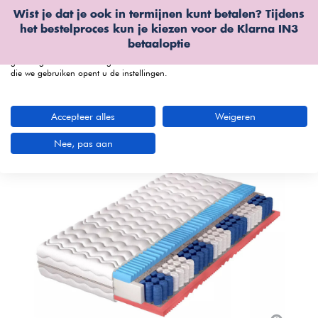
Wist je dat je ook in termijnen kunt betalen? Tijdens
Wij gebruiken cookies
het bestelproces kun je kiezen voor de
Klarna IN3
We kunnen deze plaatsen voor analyse van onze bezoekersgegevens, om
betaaloptie
onze website te verbeteren, gepersonaliseerde inhoud te tonen en om u een
geweldige website-ervaring te bieden. Voor meer informatie over de cookies
die we gebruiken opent u de instellingen.
menu
Accepteer alles
Weigeren
Nee, pas aan