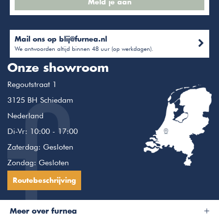
Meld je aan
Mail ons op
blij@furnea.nl
We antwoorden altijd binnen 48 uur (op werkdagen).
Onze showroom
Regoutstraat 1
3125 BH Schiedam
Nederland
Di-Vr: 10:00 - 17:00
Zaterdag: Gesloten
Zondag: Gesloten
Routebeschrijving
Meer over furnea