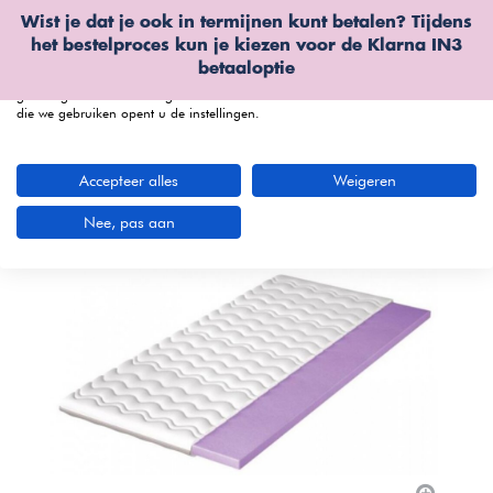
Wist je dat je ook in termijnen kunt betalen? Tijdens
Wij gebruiken cookies
het bestelproces kun je kiezen voor de
Klarna IN3
We kunnen deze plaatsen voor analyse van onze bezoekersgegevens, om
betaaloptie
onze website te verbeteren, gepersonaliseerde inhoud te tonen en om u een
geweldige website-ervaring te bieden. Voor meer informatie over de cookies
die we gebruiken opent u de instellingen.
menu
Accepteer alles
Weigeren
Nee, pas aan