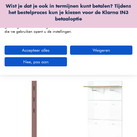
Wist je dat je ook in termijnen kunt betalen? Tijdens
Wij gebruiken cookies
het bestelproces kun je kiezen voor de
Klarna IN3
We kunnen deze plaatsen voor analyse van onze bezoekersgegevens, om
betaaloptie
onze website te verbeteren, gepersonaliseerde inhoud te tonen en om u een
geweldige website-ervaring te bieden. Voor meer informatie over de cookies
die we gebruiken opent u de instellingen.
menu
Accepteer alles
Weigeren
Kapstokken bij Furnea
(16 artikelen)
Nee, pas aan
Nieuwste producten
Filters