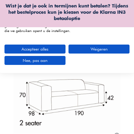
Wist je dat je ook in termijnen kunt betalen? Tijdens
Wij gebruiken cookies
het bestelproces kun je kiezen voor de
Klarna IN3
We kunnen deze plaatsen voor analyse van onze bezoekersgegevens, om
betaaloptie
onze website te verbeteren, gepersonaliseerde inhoud te tonen en om u een
geweldige website-ervaring te bieden. Voor meer informatie over de cookies
die we gebruiken opent u de instellingen.
menu
Accepteer alles
Weigeren
Nee, pas aan