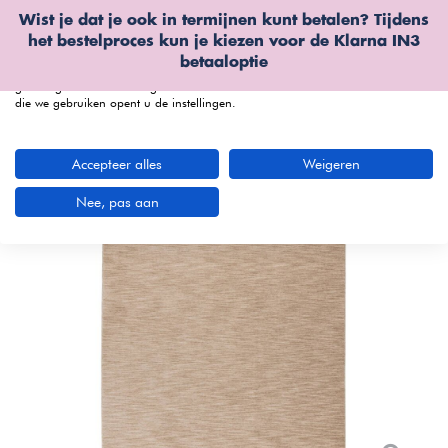
Wist je dat je ook in termijnen kunt betalen? Tijdens
Wij gebruiken cookies
het bestelproces kun je kiezen voor de
Klarna IN3
We kunnen deze plaatsen voor analyse van onze bezoekersgegevens, om
betaaloptie
onze website te verbeteren, gepersonaliseerde inhoud te tonen en om u een
geweldige website-ervaring te bieden. Voor meer informatie over de cookies
die we gebruiken opent u de instellingen.
menu
Accepteer alles
Weigeren
Nee, pas aan