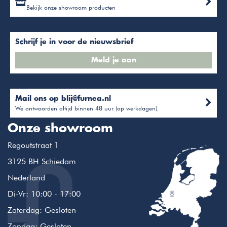
Bekijk onze showroom producten
Schrijf je in voor de nieuwsbrief
Meld je aan
Mail ons op
blij@furnea.nl
We antwoorden altijd binnen 48 uur (op werkdagen).
Onze showroom
Regoutstraat 1
3125 BH Schiedam
Nederland
Di-Vr: 10:00 - 17:00
Zaterdag: Gesloten
Zondag: Gesloten