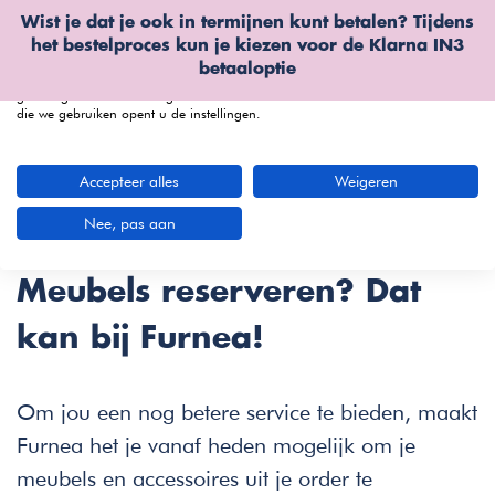
Wist je dat je ook in termijnen kunt betalen? Tijdens
Wij gebruiken cookies
het bestelproces kun je kiezen voor de
Klarna IN3
We kunnen deze plaatsen voor analyse van onze bezoekersgegevens, om
betaaloptie
onze website te verbeteren, gepersonaliseerde inhoud te tonen en om u een
geweldige website-ervaring te bieden. Voor meer informatie over de cookies
die we gebruiken opent u de instellingen.
menu
Accepteer alles
Weigeren
Reserveer je meubels
Nee, pas aan
Meubels reserveren? Dat
kan bij Furnea!
Om jou een nog betere service te bieden, maakt
Furnea het je vanaf heden mogelijk om je
meubels en accessoires uit je order te