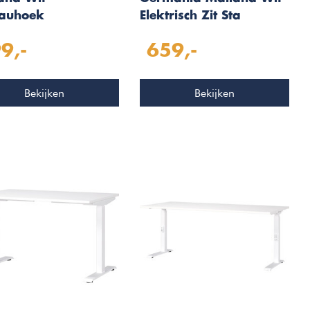
auhoek
Elektrisch Zit Sta
Bureautafel 180 cm
9,-
659,-
Bekijken
Bekijken