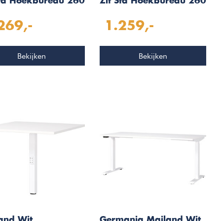
Sta Hoekbureau 260
Zit Sta Hoekbureau 260
0 cm
x 200 cm
269,-
1.259,-
Bekijken
Bekijken
and Wit
Germania Mailand Wit