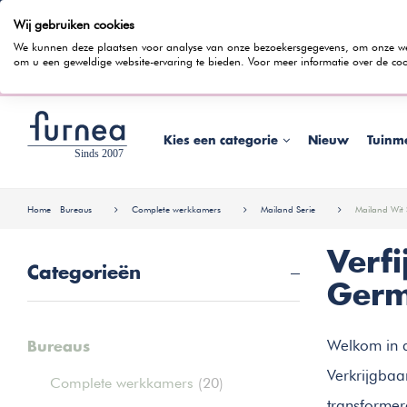
Wij gebruiken cookies
100 dagen bedenktijd
Gratis bezorging
Rentevrij gespr
We kunnen deze plaatsen voor analyse van onze bezoekersgegevens, om onze webs
om u een geweldige website-ervaring te bieden. Voor meer informatie over de coo
Wist je dat je ook in
Kies een categorie
Nieuw
Tuinm
Home
Bureaus
Complete werkkamers
Mailand Serie
Mailand Wit 
Verf
Categorieën
Germ
Welkom in d
Bureaus
Verkrijgbaa
Complete werkkamers
(20)
transformer