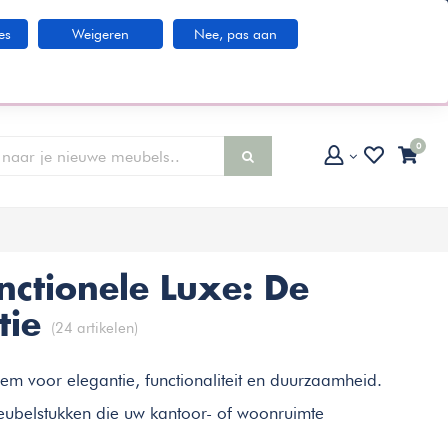
Klantenservice
es
Weigeren
Nee, pas aan
larna IN3 betaaloptie
0
nctionele Luxe: De
tie
(24 artikelen)
m voor elegantie, functionaliteit en duurzaamheid.
 meubelstukken die uw kantoor- of woonruimte