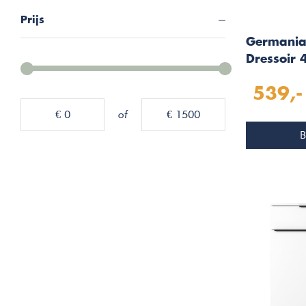
Prijs
Germania
Dressoir 
Lade
539,-
€ 0
of
€ 1500
B