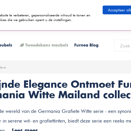
eid betalen
Accepteer all
ite te verbeteren, gepersonaliseerde inhoud te tonen en
kies die we gebruiken opent u de instellingen.
 termijnen kunt betalen? Tijdens het bestelproces kun je kiezen voor de
K
eubels
Tweedekans meubels
Furnea Blog
Serie
ijnde Elegance Ontmoet Fu
ania Witte Mailand collec
e wereld van de Germania Grafiete Witte serie - een synonie
r in serene wit- en grafiettinten, biedt deze serie een reeks
en....
Lees meer