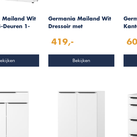
 Mailand Wit
Germania Mailand Wit
Germ
4-Deuren 1-
Dressoir met
Kant
Schuifdeuren
Deur
419,-
60
ekijken
Bekijken