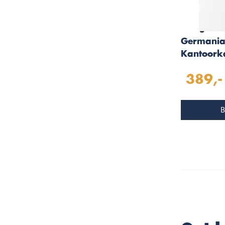
Germania
Kantoork
1-Lade
389,-
B