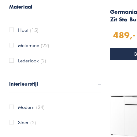
Materiaal
Germania
Zit Sta B
cm
Hout
(15)
489,-
Melamine
(22)
B
Lederlook
(2)
Interieurstijl
Modern
(24)
Stoer
(2)