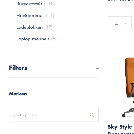
Bureautafels
(118)
Hoekbureaus
(11)
14
Ladeblokken
(17)
Laptop meubels
(5)
Filters
Merken
Sky Style