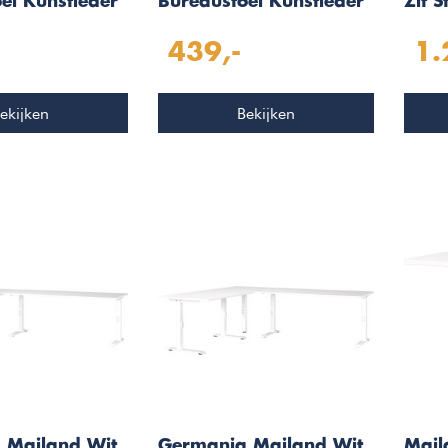
el Kunstleder
Bureaustoel Kunstleder
Zit 
x 22
439,-
1.
ekijken
Bekijken
 Mailand Wit
Germania Mailand Wit
Mail