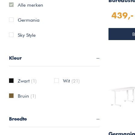
Bureausto
Alle merken
439,-
Germania
B
Sky Style
Kleur
Zwart
(1)
Wit
(21)
Bruin
(1)
Breedte
Germania